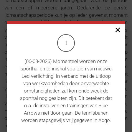
lidmaatschappen worden aangegaan voor de periode
van een of meerdere jaren. Gedurende de eerste
lidmaatschapsperiode kun je op ieder gewenst moment
opzeggen, maar blijf je verplicht de resterende maanden
×
van de looptijd te voldoen en vindt geen restitutie plaats
voor de resterende maanden. Indien je niet opzegt wordt
!
het lidmaatschap automatisch verlengd voor
onbepaalde duur. Je kunt gedurende deze verlenging op
ieder gewenst moment opzeggen met inachtneming van
(06-08-2026) Momenteel worden onze
een opzegtermijn van een maand. Met uitzondering van
sporthal en tennishal voorzien van nieuwe
het buitentennislidmaatschap, dat gezien het
Led-verlichting. In verband met de uitloop
lidmaatschap van de tennisvereniging altijd met een jaar
van werkzaamheden door onverwachte
verlengd wordt, restitueert Hoenderdaal alsdan je
omstandigheden zal komende week de
lidmaatschapsgeld voor het resterende aantal maanden
sporthal nog gesloten zijn. Dit betekent dat
van het betreffende jaar. Bij lidmaatschappen waarbij
o.a. de instuiven en trainingen van Blue
Hoenderdaal een afdracht doet aan een overkoepelende
Arrows niet door gaan. De tennisbanen
organisatie wordt € 16,- administratiekosten in
worden stapsgewijs vrij gegeven in Aqqo.
mindering gebracht van een eventuele restitutie.