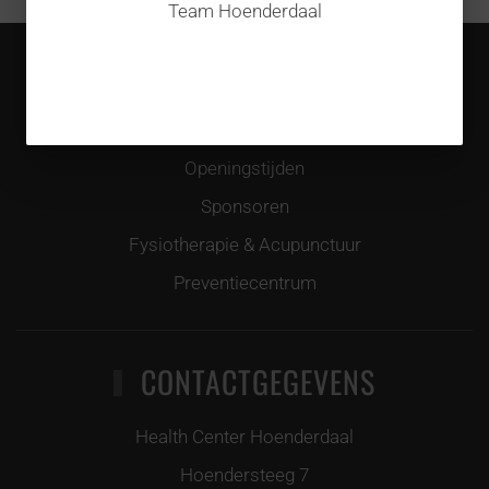
Team Hoenderdaal
INFORMATIE
Over ons
Openingstijden
Sponsoren
Fysiotherapie & Acupunctuur
Preventiecentrum
CONTACTGEGEVENS
Health Center Hoenderdaal
Hoendersteeg 7