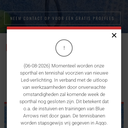
NEEM CONTACT OP VOOR EEN GRATIS PROEFLES
×
HET LAATSTE PADEL NIEUWS EN
!
ACTIVITEITEN
(06-08-2026) Momenteel worden onze
sporthal en tennishal voorzien van nieuwe
De padellers op Hoenderdaal zijn altijd in
Led-verlichting. In verband met de uitloop
beweging. Hieronder het laatste padel
van werkzaamheden door onverwachte
nieuws en de verschillende activiteiten.
omstandigheden zal komende week de
sporthal nog gesloten zijn. Dit betekent dat
o.a. de instuiven en trainingen van Blue
Arrows niet door gaan. De tennisbanen
worden stapsgewijs vrij gegeven in Aqqo.