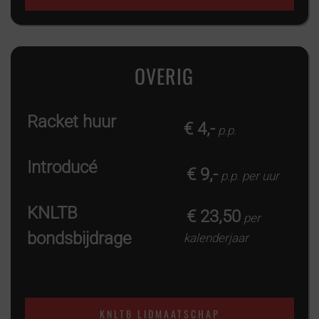
OVERIG
Racket huur
€ 4,-
p.p.
Introducé
€ 9,-
p.p. per uur
KNLTB
€ 23,50
per
bondsbijdrage
kalenderjaar
KNLTB LIDMAATSCHAP