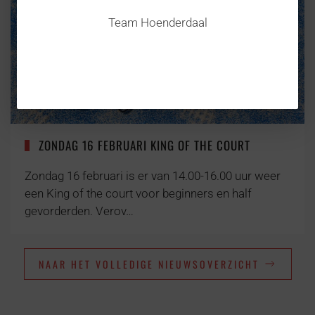
Team Hoenderdaal
ZONDAG 16 FEBRUARI KING OF THE COURT
Zondag 16 februari is er van 14.00-16.00 uur weer
een King of the court voor beginners en half
gevorderden. Verov…
NAAR HET VOLLEDIGE NIEUWSOVERZICHT