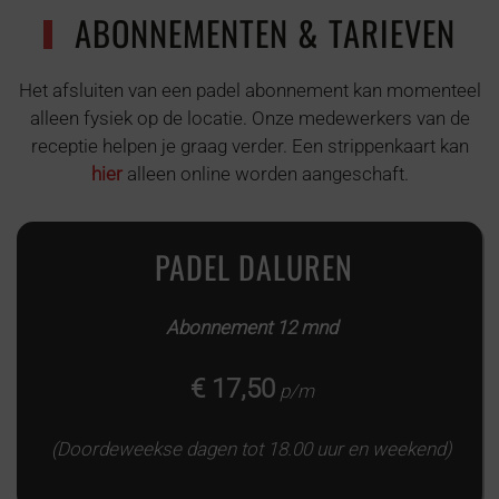
ABONNEMENTEN & TARIEVEN
Het afsluiten van een padel abonnement kan momenteel
alleen fysiek op de locatie. Onze medewerkers van de
receptie helpen je graag verder. Een strippenkaart kan
hier
alleen online worden aangeschaft.
PADEL DALUREN
Abonnement 12 mnd
€ 17,50
p/m
(Doordeweekse dagen tot 18.00 uur en weekend)