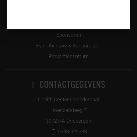
Over ons
Openingstijden
Sponsoren
Fysiotherapie & Acupunctuur
Preventiecentrum
CONTACTGEGEVENS
Health Center Hoenderdaal
Hoendersteeg 7
3972 NA Driebergen
0343-529333